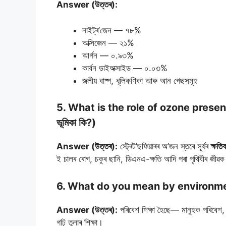
Answer (উত্তৰ):
নাইট্ৰ’জেন — ৭৮%
অক্সিজেন — ২১%
আৰ্গন — ০.৯৩%
কাৰ্বন ডাইঅক্সাইড — ০.০৩%
জলীয় বাষ্প, ধূলিকণিকা আৰু আন গেছসমূহ
5. What is the role of ozone present i
ভূমিকা কি?)
Answer (উত্তৰ):
স্ট্ৰেট’ছফিয়াৰৰ অ’জন স্তৰে সূৰ্যৰ
ক্ষত
ই চালৰ ৰোগ, চকুৰ ছানি, ডিএনএ-ক্ষতি আদি পৰা পৃথিবীৰ জীৱক সু
6. What do you mean by environmental e
Answer (উত্তৰ):
পৰিবেশ শিক্ষা হৈছে— মানুহক পৰিবেশ, 
গঢ়ি তুলাৰ শিক্ষা।