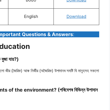
a
Bodo
Download
English
Download
Important Questions & Answers
:
Education
ুজা যায়?)
ীৱ (জৈৱিক) আৰু নিৰ্জীৱ (অজৈৱিক) উপাদানৰ সমষ্টি যি মানুহসহ সকলো
 of the environment? (পৰিবেশৰ বিভিন্ন উপাদান