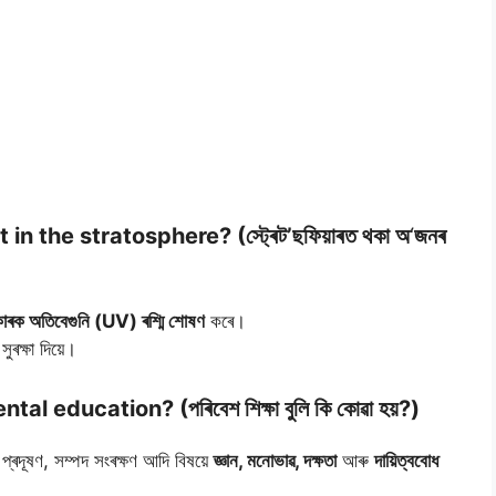
n the stratosphere? (স্ট্ৰেট’ছফিয়াৰত থকা অ
‘
জনৰ
িকাৰক অতিবেগুনি (UV) ৰশ্মি শোষণ
কৰে।
ৰক্ষা দিয়ে।
ducation? (পৰিবেশ শিক্ষা বুলি কি কোৱা হয়?)
প্ৰদূষণ, সম্পদ সংৰক্ষণ আদি বিষয়ে
জ্ঞান, মনোভাৱ, দক্ষতা
আৰু
দায়িত্ববোধ